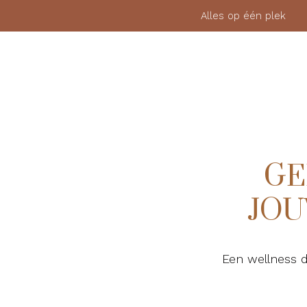
Alles op één pl
MEMBERSHIP
FYSIEKE LESSEN
BLOGS
GE
JOU
Een wellness d