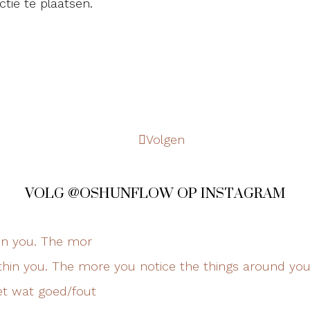
tie te plaatsen.
Volgen
VOLG @OSHUNFLOW OP INSTAGRAM
in you. The mor
et wat goed/fout