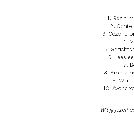
Begin m
Ochten
Gezond on
M
Gezichtsm
Lees ee
B
Aromather
Warme
Avondref
Wil jij jezel