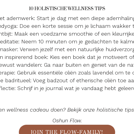
10 HOLISTISCHE WELLNESS TIPS
et ademwerk: Start je dag met een diepe ademhalin
dyoga: Doe een korte sessie om je lichaam wakker 
tbijt: Maak een voedzame smoothie of een kleurrijke
editatie: Neem 10 minuten om je gedachten te kalm
asker: Verwen jezelf met een natuurlijke huidverzorg
n inspirerend boek: Kies een boek dat je motiveert o
ewust wandelen: Ga naar buiten en geniet van de na
apie: Gebruik essentiële oliën zoals lavendel om te
 badritueel: Voeg badzout of etherische oliën toe aa
lectie: Schrijf in je journal wat je vandaag hebt geleer
f een wellness cadeau doen? Bekijk onze holistische tip
Oshun Flow.
JOIN THE FLOW-FAMILY!