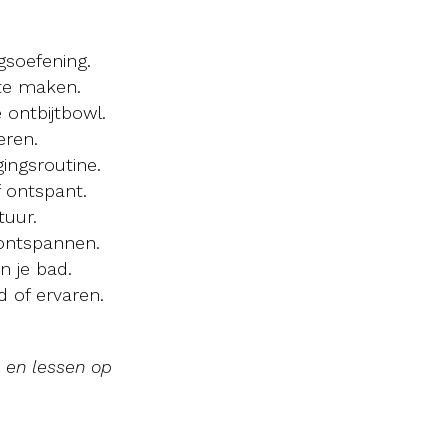
gsoefening.
te maken.
 ontbijtbowl.
eren.
ingsroutine.
f ontspant.
tuur.
 ontspannen.
n je bad.
d of ervaren.
s en lessen op