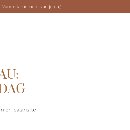
 elk moment van je dag
SHOP
OVER
MIJN ACCOUNT
AANMELDEN
AU:
 DAG
en en balans te