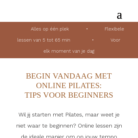
Alles op één plek
•
Flexibele
lessen van 5 tot 65 min
•
Voor
elk moment van je dag
BEGIN VANDAAG MET
ONLINE PILATES:
TIPS VOOR BEGINNERS
Wil jij starten met Pilates, maar weet je
niet waar te beginnen? Online lessen zijn
de ideale manier om op jouw tempo