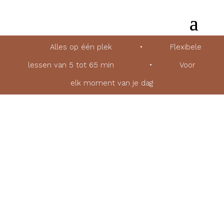
Alles op één plek
•
Flexibele
lessen van 5 tot 65 min
•
Voor
elk moment van je dag