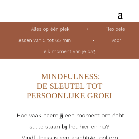
Alles op één plek
•
Flexibele
lessen van 5 tot 65 min
•
Voor
elk moment van je dag
MINDFULNESS:
DE SLEUTEL TOT
PERSOONLIJKE GROEI
Hoe vaak neem jij een moment om écht
stil te staan bij het hier en nu?
Mindfulness is een krachtige tool om