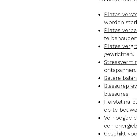
Pilates verst
worden sterk
Pilates verb
te behouden
Pilates vergro
gewrichten.
Stressvermin
ontspannen.
Betere balan
Blessureprev
blessures.
Herstel na b
op te bouwe
Verhoogde en
een energieb
Geschikt voo