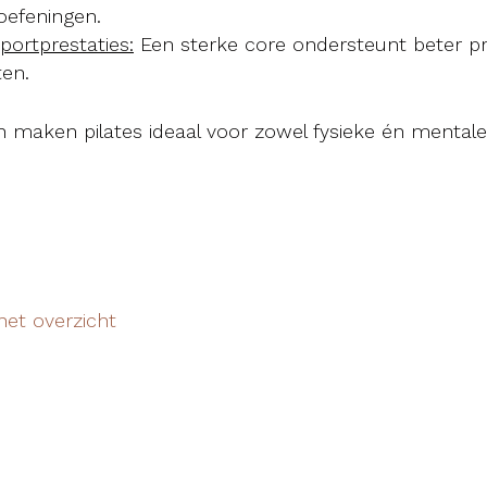
oefeningen.
portprestaties:
Een sterke core ondersteunt beter pr
en.
 maken pilates ideaal voor zowel fysieke én mental
het overzicht