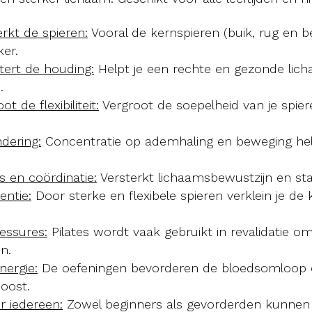
erkt de spieren:
Vooral de kernspieren (buik, rug en
er.
etert de houding:
Helpt je een rechte en gezonde lic
.
ot de flexibiliteit:
Vergroot de soepelheid van je spie
dering:
Concentratie op ademhaling en beweging help
s en coördinatie:
Versterkt lichaamsbewustzijn en stabi
entie:
Door sterke en flexibele spieren verklein je de
lessures:
Pilates wordt vaak gebruikt in revalidatie om 
n.
ergie:
De oefeningen bevorderen de bloedsomloop 
oost.
r iedereen:
Zowel beginners als gevorderden kunnen 