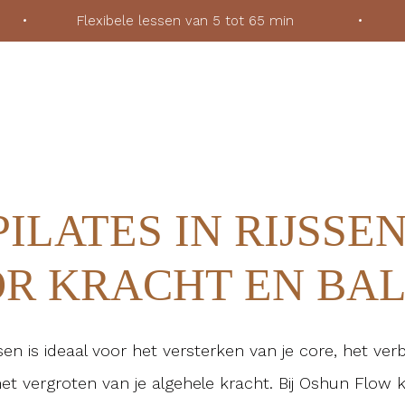
ek
•
Flexibele lessen van 5 tot 65 min
•
Voor
PILATES IN RIJSSEN
R KRACHT EN BA
jssen is ideaal voor het versterken van je core, het ver
et vergroten van je algehele kracht. Bij Oshun Flow k