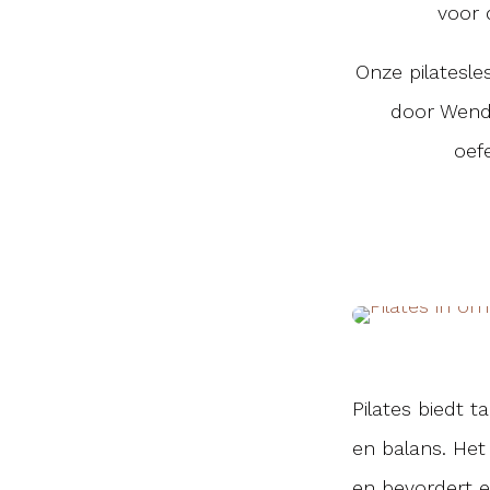
voor 
Onze pilatesle
door Wendy
oef
Pilates biedt ta
en balans. Het
en bevordert e