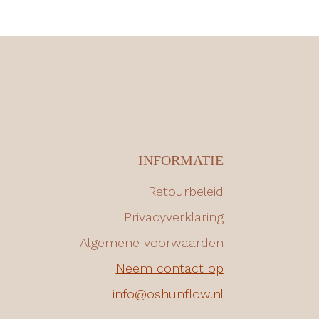
INFORMATIE
Retourbeleid
Privacyverklaring
Algemene voorwaarden
Neem contact op
info@oshunflow.nl