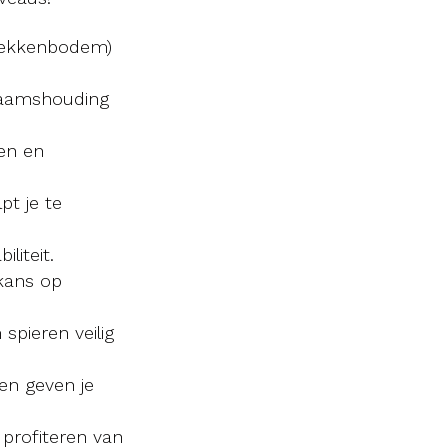
 bekkenbodem)
haamshouding
ren en
t je te
liteit.
 kans op
spieren veilig
en geven je
profiteren van