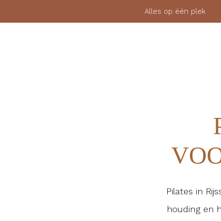
Alles op één pl
MEMBERSHIP
FYSIEKE LESSEN
BLOGS
VOO
Pilates in Ri
houding en h