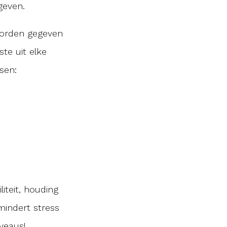
geven.
 worden gegeven
te uit elke
sen:
iliteit, houding
mindert stress
iveaus!