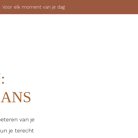
 elk moment van je dag
SHOP
OVER
MIJN ACCOUNT
AANMELDEN
:
LANS
beteren van je
un je terecht