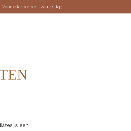
 elk moment van je dag
SHOP
OVER
MIJN ACCOUNT
AANMELDEN
TEN
S
lates is een