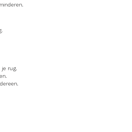
minderen.
.
.
je rug.
en.
edereen.