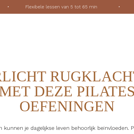
ek
•
Flexibele lessen van 5 tot 65 min
•
Voor
RLICHT RUGKLACH
MET DEZE PILATE
OEFENINGEN
 kunnen je dagelijkse leven behoorlijk beïnvloeden. Pi