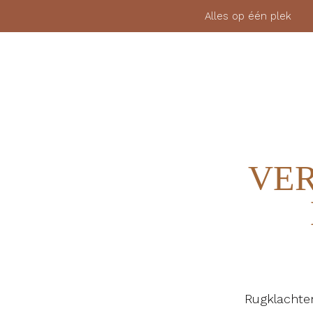
Alles op één pl
MEMBERSHIP
FYSIEKE LESSEN
BLOGS
VE
Rugklachten