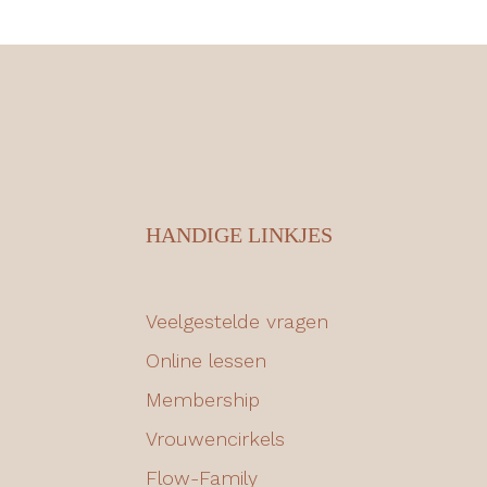
HANDIGE LINKJES
Veelgestelde vragen
Online lessen
Membership
Vrouwencirkels
Flow-Family