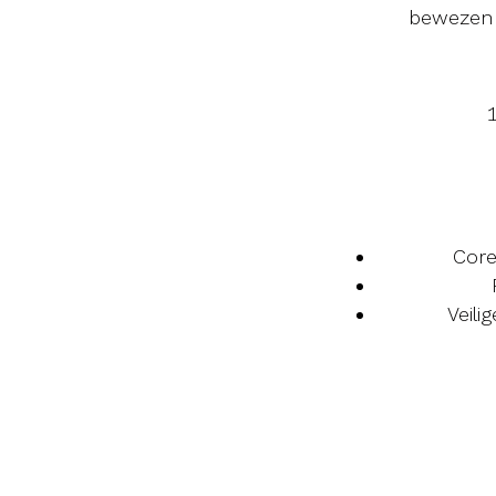
bewezen 
Core
Veili