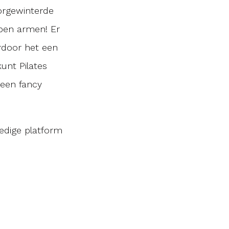
oorgewinterde
open armen! Er
rdoor het een
unt Pilates
geen fancy
ledige platform