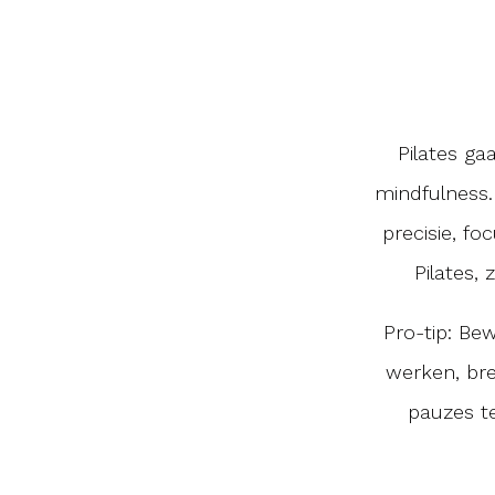
Pilates ga
mindfulness.
precisie, fo
Pilates, 
Pro-tip: Be
werken, bre
pauzes te