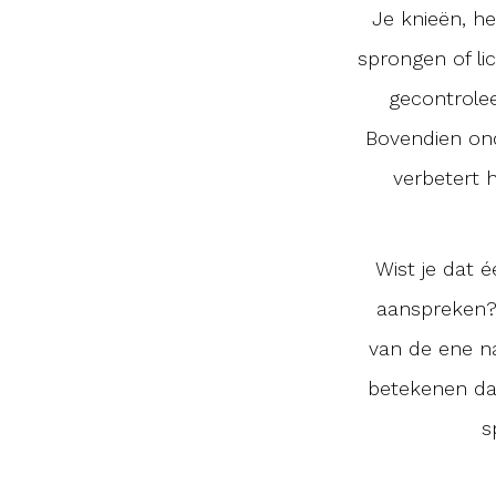
Je knieën, h
sprongen of l
gecontrolee
Bovendien ond
verbetert 
Wist je dat 
aanspreken? 
van de ene n
betekenen dat
s