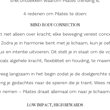
snel ontdekken waarom Pilates trending is.
4 redenen om Pilates te doen:
MIND-BODY CONNECTION
at niet alleen over kracht; elke beweging vereist conc
 Zodra je in harmonie bent met je lichaam, kun je o
cus en intentie uitvoeren. Dit stelt je in staat om de 
zoals algehele kracht, flexibiliteit en houding, te maxi
weeg langzaam in het begin zodat je de doelgerichte s
ng je gedachtes naar de spieren die je traint. Wees 
 nemen – Pilates draait allemaal om naar je lichaam 
LOW IMPACT, HIGH REWARDS