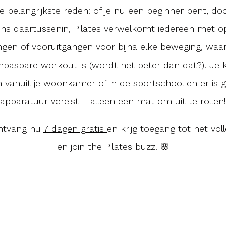
de belangrijkste reden: of je nu een beginner bent, d
gens daartussenin, Pilates verwelkomt iedereen met 
ingen of vooruitgangen voor bijna elke beweging, waa
anpasbare workout is (wordt het beter dan dat?). Je k
anuit je woonkamer of in de sportschool en er is 
apparatuur vereist – alleen een mat om uit te rollen!
ontvang nu
7 dagen gratis
en krijg toegang tot het vol
en join the Pilates buzz. 🌸