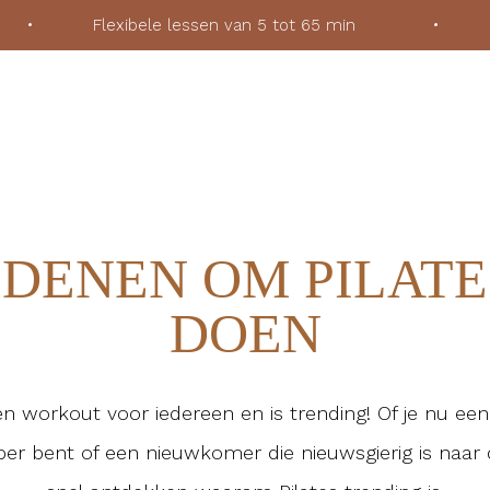
ek
•
Flexibele lessen van 5 tot 65 min
•
Voor
EDENEN OM PILATE
DOEN
een workout voor iedereen en is trending! Of je nu ee
bber bent of een nieuwkomer die nieuwsgierig is naar