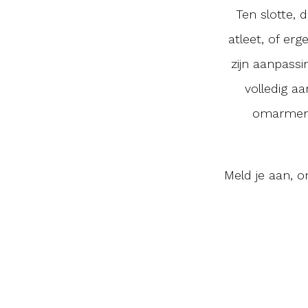
Ten slotte, 
atleet, of er
zijn aanpass
volledig a
omarmen v
Meld je aan, 