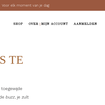
 elk moment van je dag
SHOP
OVER
MIJN ACCOUNT
AANMELDEN
S TE
n toegewijde
 de
buzz
, je zult