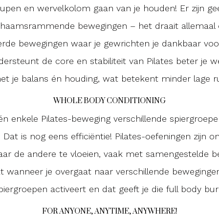
eupen en wervelkolom gaan van je houden! Er zijn gee
ichaamsrammende bewegingen – het draait allemaal
rde bewegingen waar je gewrichten je dankbaar voor 
ersteunt de core en stabiliteit van Pilates beter je 
het je balans én houding, wat betekent minder lage ru
WHOLE BODY CONDITIONING
één enkele Pilates-beweging verschillende spiergroepen
Dat is nog eens efficiëntie! Pilates-oefeningen zijn
aar de andere te vloeien, vaak met samengestelde b
 wanneer je overgaat naar verschillende beweginge
piergroepen activeert en dat geeft je die full body bur
FOR ANYONE, ANYTIME, ANYWHERE!