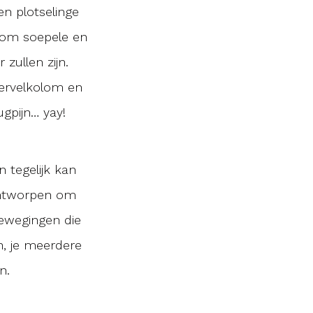
n plotselinge
 om soepele en
zullen zijn.
wervelkolom en
gpijn… yay!
 tegelijk kan
 ontworpen om
ewegingen die
n, je meerdere
n.