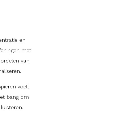
entratie en
efeningen met
voordelen van
maliseren.
pieren voelt
niet bang om
luisteren.