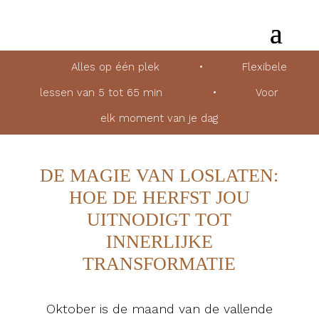
Alles op één plek
•
Flexibele
lessen van 5 tot 65 min
•
Voor
elk moment van je dag
DE MAGIE VAN LOSLATEN:
HOE DE HERFST JOU
UITNODIGT TOT
INNERLIJKE
TRANSFORMATIE
Oktober is de maand van de vallende