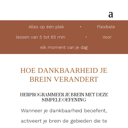
Alles op één plek
•
Flexibele
lessen van 5 tot 65 min
•
Voor
elk moment van je dag
HOE DANKBAARHEID JE
BREIN VERANDERT
HERPROGRAMMEER JE BREIN MET DEZE
SIMPELE OEFENING
Wanneer je dankbaarheid beoefent,
activeert je brein de gebieden die te