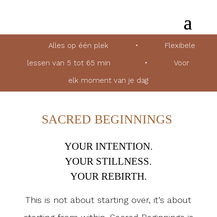
Alles op één plek
•
Flexibele
lessen van 5 tot 65 min
•
Voor
elk moment van je dag
SACRED BEGINNINGS
YOUR INTENTION.
YOUR STILLNESS.
YOUR REBIRTH.
This is not about starting over,
it’s about