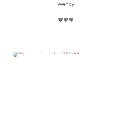
Wendy
🤎🤎🤎