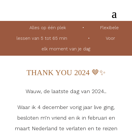
Alles op één plek
•
Flexibele
lessen van 5 tot 65 min
•
Voor
elk moment van je dag
THANK YOU 2024 🤎✨
Wauw, de laatste dag van 2024..
Waar ik 4 december vorig jaar live ging,
besloten m’n vriend en ik in februari en
maart Nederland te verlaten en te reizen