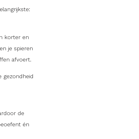
langrijkste:
en korter en
en je spieren
fen afvoert.
de gezondheid
aardoor de
beoefent én