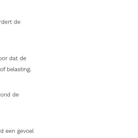
ordert de
voor dat de
f belasting.
rond de
rd een gevoel