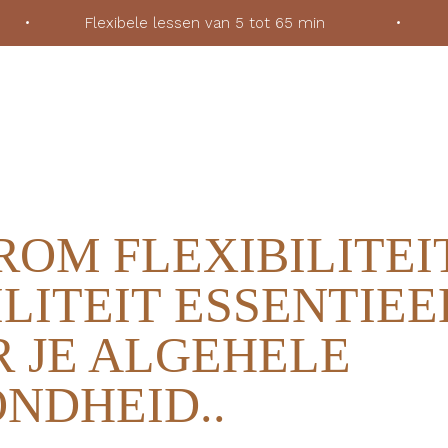
ek
•
Flexibele lessen van 5 tot 65 min
•
Voor
OM FLEXIBILITEI
LITEIT ESSENTIEEL
 JE ALGEHELE
NDHEID..