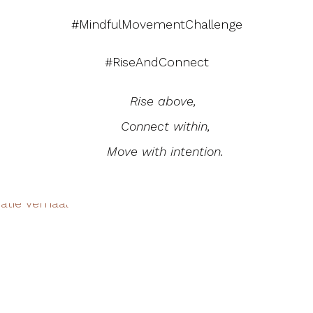
#MindfulMovementChallenge
#RiseAndConnect
Rise above,
Connect within,
Move with intention.