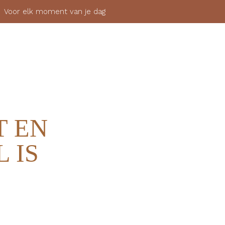
 elk moment van je dag
SHOP
OVER
MIJN ACCOUNT
AANMELDEN
T EN
 IS