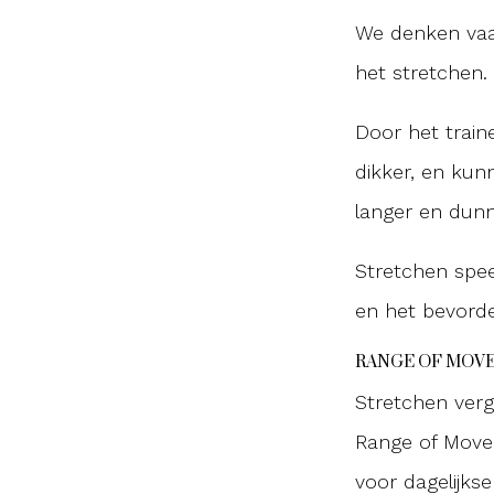
We denken vaak
het stretchen.
Door het traine
dikker, en kun
langer en dunn
Stretchen spee
en het bevorder
RANGE OF MOV
Stretchen verg
Range of Movem
voor dagelijks