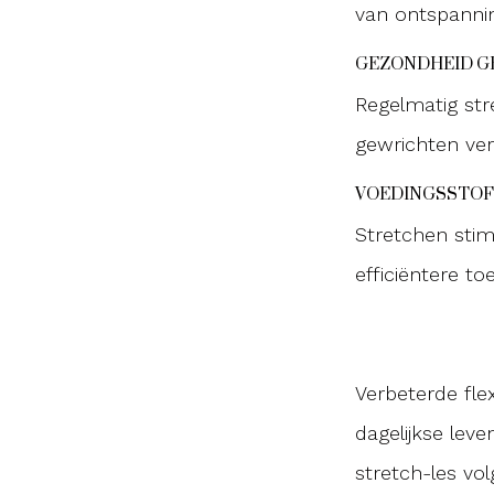
van ontspanni
GEZONDHEID G
Regelmatig str
gewrichten ve
VOEDINGSSTOF
Stretchen stim
efficiëntere t
Verbeterde flex
dagelijkse lev
stretch-les vol