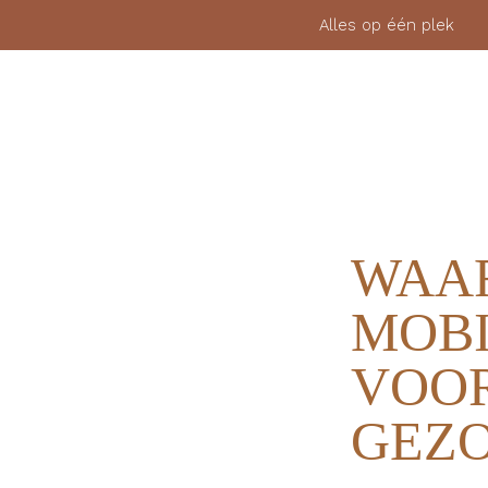
Alles op één pl
MEMBERSHIP
FYSIEKE LESSEN
BLOGS
WAAR
MOBI
VOOR
GEZO