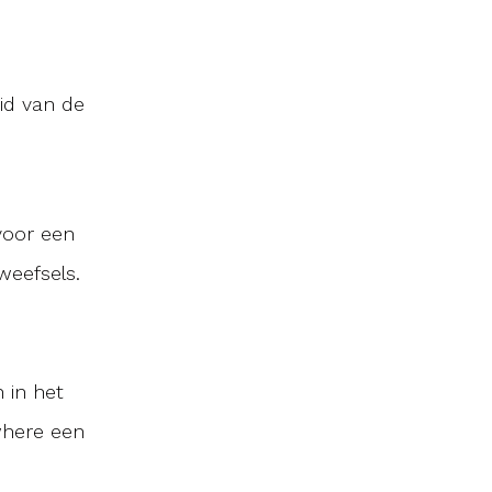
id van de
voor een
weefsels.
n in het
where een