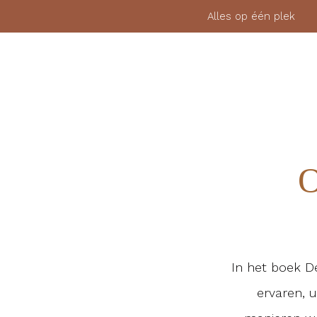
Alles op één pl
MEMBERSHIP
FYSIEKE LESSEN
BLOGS
In het boek D
ervaren, 