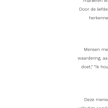
manieren waa
Door de liefdes
herkenne
Mensen met 
waardering, aa
doet,” “Ik ho
Deze mensen