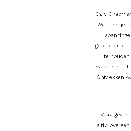
Gary Chapman v
Wanneer je tan
spanningen
geliefden) te 
te houden. 
waarde heeft v
Ontdekken wa
Vaak geven w
altijd overee