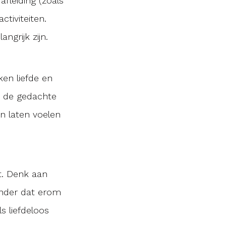
afleiding (zoals
ctiviteiten.
ngrijk zijn.
en liefde en
 de gedachte
n laten voelen
t. Denk aan
onder dat erom
s liefdeloos