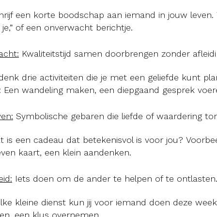
hrijf een korte boodschap aan iemand in jouw leven. 
je,” of een onverwacht berichtje.
acht:
Kwaliteitstijd samen doorbrengen zonder afleidi
denk drie activiteiten die je met een geliefde kunt pl
: Een wandeling maken, een diepgaand gesprek voer
en:
Symbolische gebaren die liefde of waardering to
t is een cadeau dat betekenisvol is voor jou? Voorbe
ven kaart, een klein aandenken.
id:
Iets doen om de ander te helpen of te ontlasten
lke kleine dienst kun jij voor iemand doen deze wee
en, een klus overnemen.