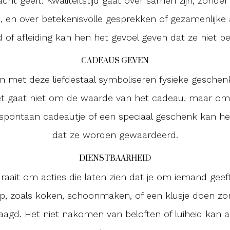
cht geeft. Kwaliteitstijd gaat over samen zijn, zonder 
), en over betekenisvolle gesprekken of gezamenlijke a
 of afleiding kan hen het gevoel geven dat ze niet bela
CADEAUS GEVEN
 met deze liefdestaal symboliseren fysieke geschenk
et gaat niet om de waarde van het cadeau, maar om
 spontaan cadeautje of een speciaal geschenk kan he
dat ze worden gewaardeerd.
DIENSTBAARHEID
draait om acties die laten zien dat je om iemand geef
lp, zoals koken, schoonmaken, of een klusje doen z
agd. Het niet nakomen van beloften of luiheid kan al