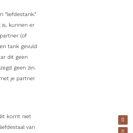
 “liefdestank.”
g is, kunnen er
partner (of
gen tank gevuld
aar dit geen
ezegd geen zin.
et je partner
dit komt niet
iefdestaal van