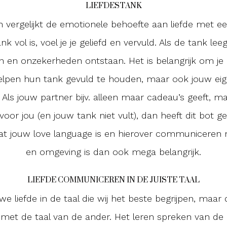
LIEFDESTANK
ergelijkt de emotionele behoefte aan liefde met een
k vol is, voel je je geliefd en vervuld. Als de tank lee
 en onzekerheden ontstaan. Het is belangrijk om je 
helpen hun tank gevuld te houden, maar ook jouw ei
Als jouw partner bijv. alleen maar cadeau’s geeft, m
oor jou (en jouw tank niet vult), dan heeft dit bot g
t jouw love language is en hierover communiceren m
en omgeving is dan ook mega belangrijk.
LIEFDE COMMUNICEREN IN DE JUISTE TAAL
e liefde in de taal die wij het beste begrijpen, maar 
n met de taal van de ander. Het leren spreken van de l