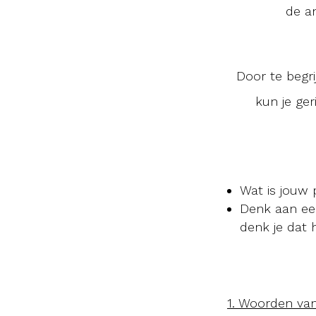
de an
Door te begrij
kun je ger
Wat is jouw 
Denk aan een 
denk je dat 
1. Woorden van