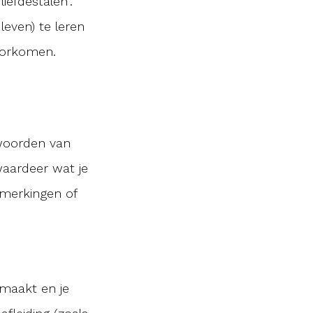
iefdestalen”.
 leven) te leren
oorkomen.
 woorden van
waardeer wat je
opmerkingen of
jmaakt en je