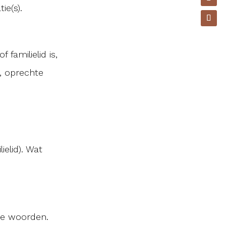
ie(s).
 familielid is,
e, oprechte
ielid). Wat
e woorden.