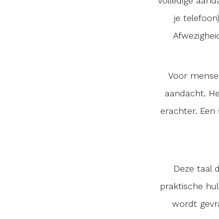
volledige aanda
je telefoon
Afwezigheid
Voor mensen
aandacht. H
erachter. Een
Deze taal 
praktische hu
wordt gevra