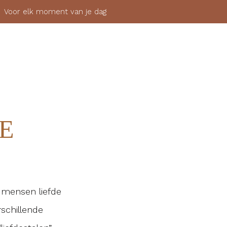
 elk moment van je dag
SHOP
OVER
MIJN ACCOUNT
AANMELDEN
E
 mensen liefde
schillende