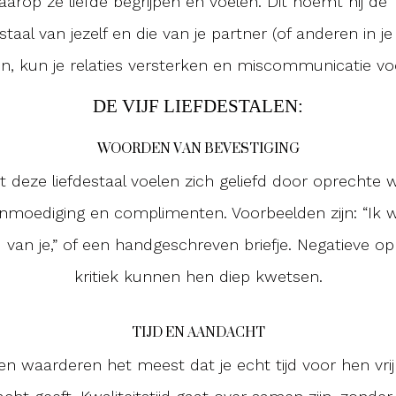
rop ze liefde begrijpen en voelen. Dit noemt hij de “l
taal van jezelf en die van je partner (of anderen in je
n, kun je relaties versterken en miscommunicatie v
DE VIJF LIEFDESTALEN:
WOORDEN VAN BEVESTIGING
deze liefdestaal voelen zich geliefd door oprechte
nmoediging en complimenten. Voorbeelden zijn: “Ik 
u van je,” of een handgeschreven briefje. Negatieve 
kritiek kunnen hen diep kwetsen.
TIJD EN AANDACHT
 waarderen het meest dat je echt tijd voor hen vri