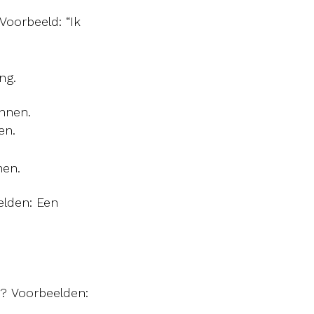
Voorbeeld: “Ik
ng.
annen.
en.
nen.
elden: Een
.
k? Voorbeelden: