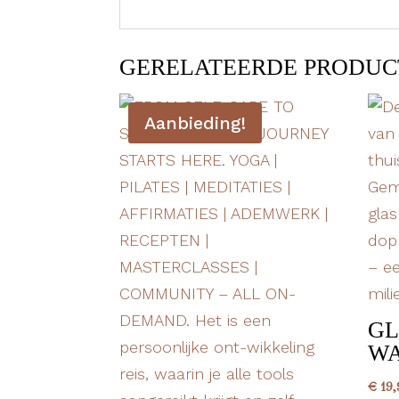
GERELATEERDE PRODUC
Aanbieding!
G
WA
€
19,