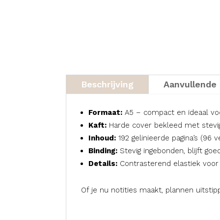
Beschrijving
Aanvullende 
Formaat:
A5 – compact en ideaal v
Kaft:
Harde cover bekleed met stevig 
Inhoud:
192 gelinieerde pagina’s (96 v
Binding:
Stevig ingebonden, blijft goe
Details:
Contrasterend elastiek voor v
Of je nu notities maakt, plannen uitsti