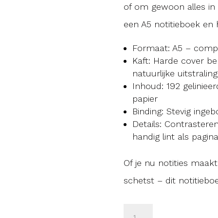
of om gewoon alles in 
een A5 notitieboek en h
Formaat: A5 – comp
Kaft: Harde cover b
natuurlijke uitstraling
Inhoud: 192 gelinieer
papier
Binding: Stevig ingeb
Details: Contrasteren
handig lint als pagi
Of je nu notities maakt
schetst – dit notitieb
LINNEN