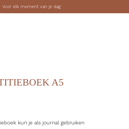
 elk moment van je dag
SHOP
OVER
MIJN ACCOUNT
AANMELDEN
TITIEBOEK A5
itieboek kun je als journal gebruiken