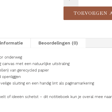
NOTITIEBOEK
TOEVOEGEN 
A5
AANTAL
informatie
Beoordelingen (0)
oor onderweg
canvas met een natuurlijke uitstraling
ellen) van gerecycled papier
d openliggen
eilige sluiting en een handig lint als paginamarkering
ppelt of ideeën schetst – dit notitieboek kun je overal mee na