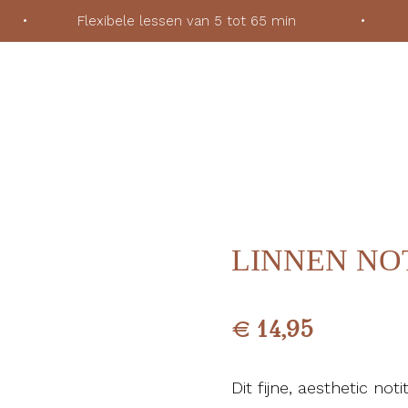
ek
•
Flexibele lessen van 5 tot 65 min
•
Voor
LINNEN NO
€
14,95
Dit fijne, aesthetic not