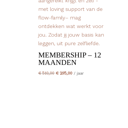
MEMBERSHIP – 12
MAANDEN
Oorspronkelijke
Huidige
€
510,00
€
295,00
/ jaar
prijs
prijs
was:
is:
€ 510,00.
€ 295,00.