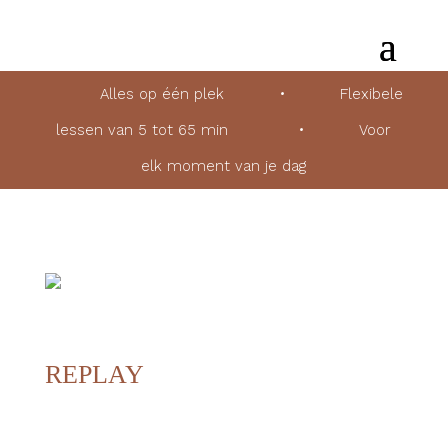
Alles op één plek
•
Flexibele
lessen van 5 tot 65 min
•
Voor
elk moment van je dag
REPLAY