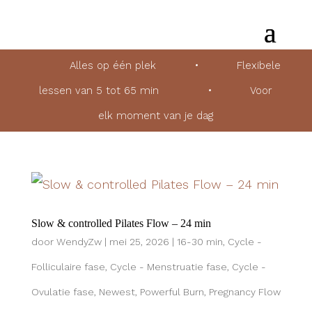
Alles op één plek
•
Flexibele
lessen van 5 tot 65 min
•
Voor
elk moment van je dag
Slow & controlled Pilates Flow – 24 min
door
WendyZw
|
mei 25, 2026
|
16-30 min
,
Cycle -
Folliculaire fase
,
Cycle - Menstruatie fase
,
Cycle -
Ovulatie fase
,
Newest
,
Powerful Burn
,
Pregnancy Flow